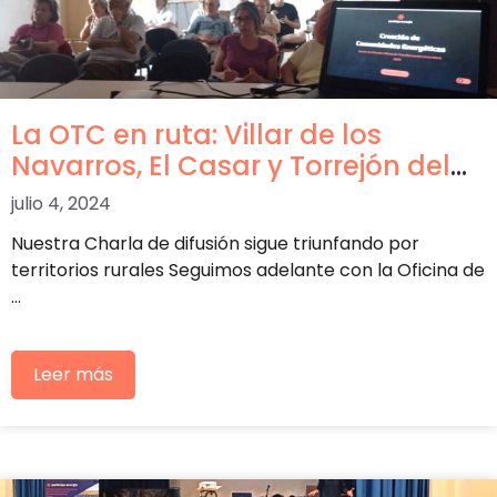
La OTC en ruta: Villar de los
Navarros, El Casar y Torrejón del
Rey
julio 4, 2024
Nuestra Charla de difusión sigue triunfando por
territorios rurales Seguimos adelante con la Oficina de
…
Leer más