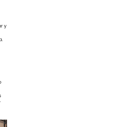
r y
a.
o
s
r