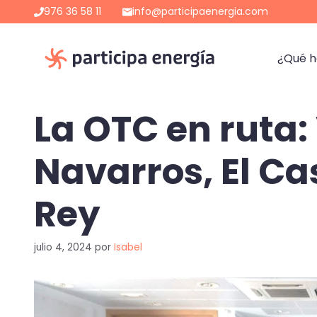
Saltar
976 36 58 11
info@participaenergia.com
al
contenido
¿Qué 
La OTC en ruta: 
Navarros, El Ca
Rey
julio 4, 2024
por
Isabel