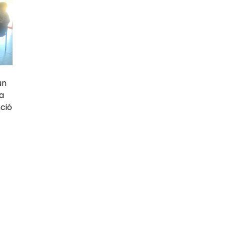
un
a
ció