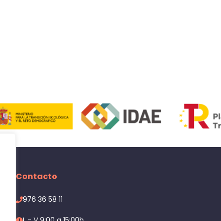
Contacto
976 36 58 11
L - V 9:00 a 15:00h