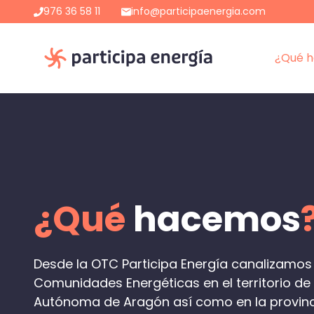
Saltar
976 36 58 11
info@participaenergia.com
al
contenido
¿Qué 
¿Qué
hacemos
Desde la OTC Participa Energía canalizamo
Comunidades Energéticas en el territorio d
Autónoma de Aragón así como en la provinc