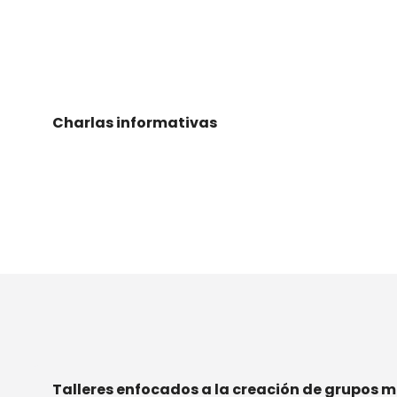
Charlas informativas
Contenidos:
Qué son las comunidades energéticas, beneficio
Ejemplos de casos de éxito.
Espacio de recogida de expectativas del público
comunidades energéticas en el territorio.
Talleres enfocados a la creación de grupos 