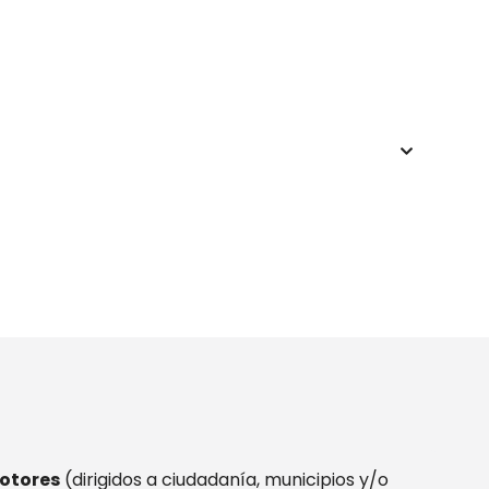
s y pasos para su constitución.
 asistente en cuanto a la posibilidad de montar
motores
(dirigidos a ciudadanía, municipios y/o