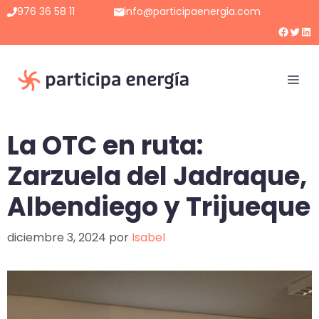
Saltar
976 36 58 11
info@participaenergia.com
al
Faceb
Twitt
Lin
contenido
Me
La OTC en ruta:
Zarzuela del Jadraque,
Albendiego y Trijueque
diciembre 3, 2024
por
Isabel