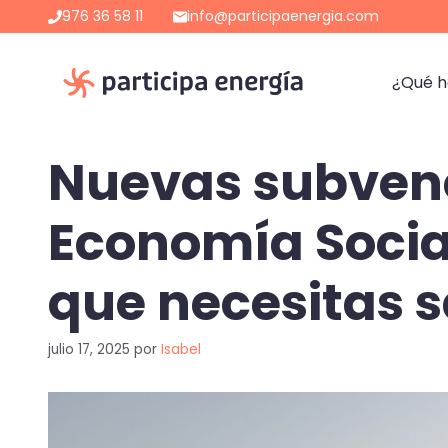
Saltar
976 36 58 11
info@participaenergia.com
al
contenido
¿Qué 
Nuevas subvenc
Economía Social
que necesitas 
julio 17, 2025
por
Isabel