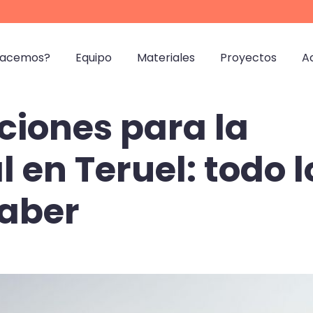
hacemos?
Equipo
Materiales
Proyectos
A
iones para la
 en Teruel: todo l
saber