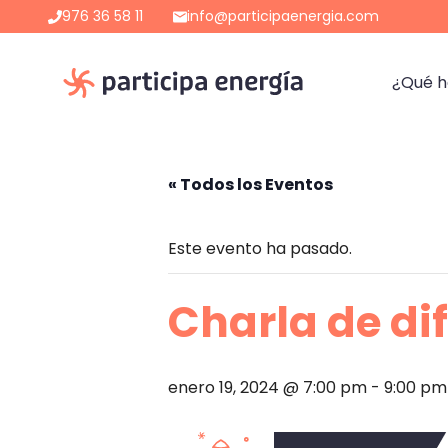
Saltar
976 36 58 11
info@participaenergia.com
al
contenido
¿Qué 
« Todos los Eventos
Este evento ha pasado.
Charla de di
enero 19, 2024 @ 7:00 pm
-
9:00 pm