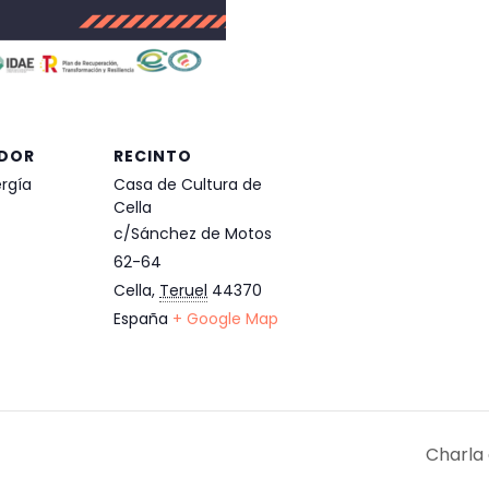
DOR
RECINTO
ergía
Casa de Cultura de
Cella
c/Sánchez de Motos
62-64
Cella
,
Teruel
44370
España
+ Google Map
Charla 