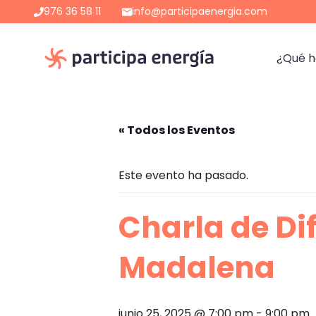
Saltar
976 36 58 11
info@participaenergia.com
al
contenido
¿Qué 
« Todos los Eventos
Este evento ha pasado.
Charla de Di
Madalena
junio 25, 2025 @ 7:00 pm
-
9:00 pm