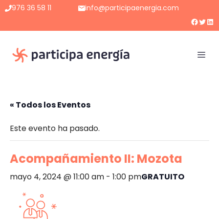
Saltar
976 36 58 11
info@participaenergia.com
al
Faceb
Twitt
Lin
contenido
Me
« Todos los Eventos
Este evento ha pasado.
Acompañamiento II: Mozota
mayo 4, 2024 @ 11:00 am
-
1:00 pm
GRATUITO