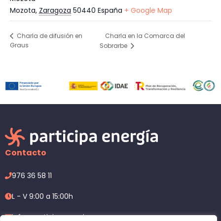
Mozota
,
Zaragoza
50440
España
+ Google Map
Charla en la Comarca del
Charla de difusión en
Graus
Sobrarbe
Contacto
976 36 58 11
L - V 9:00 a 15:00h
info@participaenergia.com